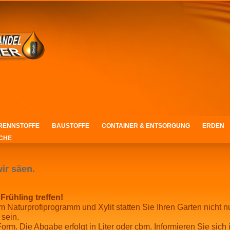
RENNSTOFFE
BAUSTOFFE
CONTAINER & ENTSORGUNG
ERDEN
CHE
wir säen.
Frühling treffen!
m Naturprofiprogramm und Xylit statten Sie Ihren Garten nicht 
 sein.
 Form. Die Abgabe erfolgt in Liter oder cbm. Informieren Sie sich 