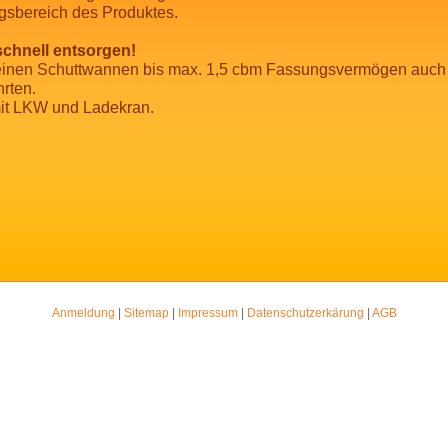
sbereich des Produktes.
schnell entsorgen!
leinen Schuttwannen bis max. 1,5 cbm Fassungsvermögen auch I
hrten.
mit LKW und Ladekran.
Anmeldung
|
Sitemap
|
Impressum
|
Datenschutzerkärung
|
AGB