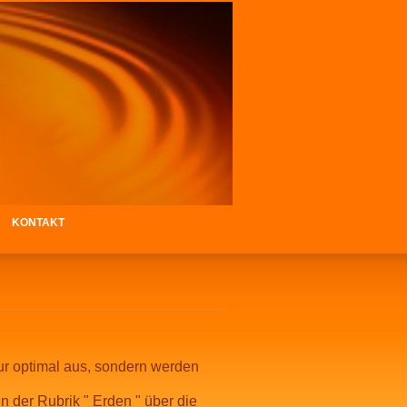
KONTAKT
nur optimal aus, sondern werden
in der Rubrik " Erden " über die