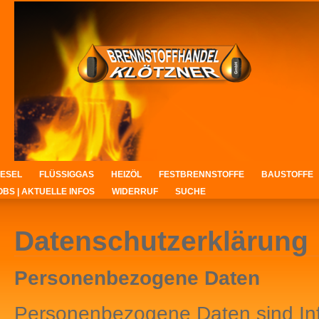
IESEL
FLÜSSIGGAS
HEIZÖL
FESTBRENNSTOFFE
BAUSTOFFE
OBS | AKTUELLE INFOS
WIDERRUF
SUCHE
Datenschutzerklärung
Personenbezogene Daten
Personenbezogene Daten sind Infor